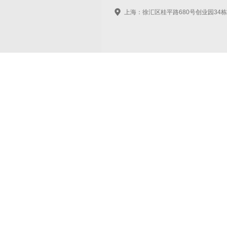
上海：徐汇区桂平路680号创业园34栋